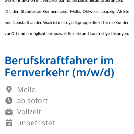
wie für Bran­chen mit ver­gleich­bar ho­hen Leis­tungs­an­for­de­run­gen.
Mit den Stand­or­ten Germersheim, Melle, Ohlweiler, Leip­zig, Als­feld
und Neu­stadt an der Aisch ist die Lo­gis­tik­grup­pe di­rekt für die Kun­den
vor Ort und er­mög­licht eu­ro­pa­weit fle­xib­le und kurz­fris­ti­ge Lö­sun­gen.
Berufskraftfahrer im
Fernverkehr (m/w/d)
Melle
ab sofort
Vollzeit
unbefristet