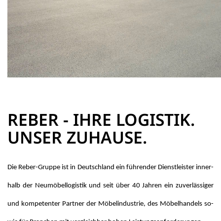
REBER - IHRE LOGISTIK.
UNSER ZUHAUSE.
Die Reber-Grup­pe ist in Deutsch­land ein füh­ren­der Dienst­leis­ter in­ner­
halb der Neu­mö­bel­lo­gis­tik und seit über 40 Jah­ren ein zu­ver­läs­si­ger
und kom­pe­ten­ter Part­ner der Mö­bel­in­dus­trie, des Mö­bel­han­dels so­