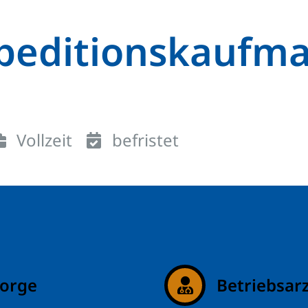
peditionskaufma
Vollzeit
befristet
sorge
Betriebsar