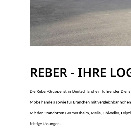
REBER - IHRE LO
Die Reber-Grup­pe ist in Deutsch­land ein füh­ren­der Dienst­le
Mö­bel­han­dels so­wie für Bran­chen mit ver­gleich­bar ho­hen 
Mit den Stand­or­ten Germersheim, Melle, Ohlweiler, Leip­zig, A
fris­ti­ge Lö­sun­gen.