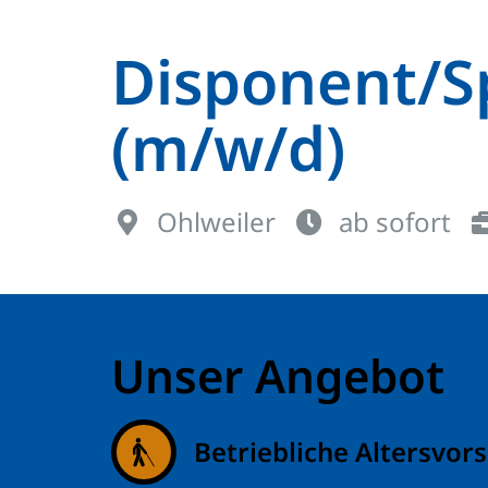
Disponent/S
(m/w/d)
Ohlweiler
ab sofort
Unser Angebot
Betriebliche Altersvor