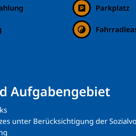
ahlung
Parkplatz
g
Fahrradlea
nd Aufgabengebiet
rks
es unter Berücksichtigung der Sozialvo
ung