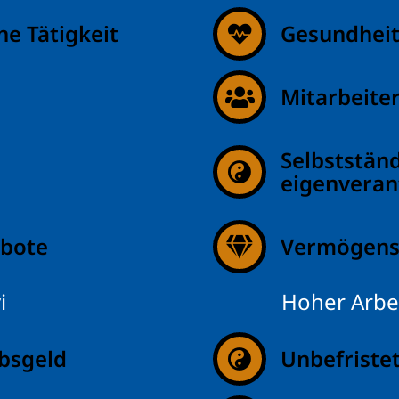
e Tätigkeit
Gesundhei
Mitarbeite
Selbststän
eigenveran
ebote
Vermögens
i
Hoher Arbei
bsgeld
Unbefristet