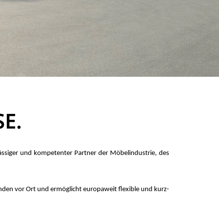
E.
s­si­ger und kom­pe­ten­ter Part­ner der Mö­bel­in­dus­trie, des
­den vor Ort und er­mög­licht eu­ro­pa­weit fle­xib­le und kurz­