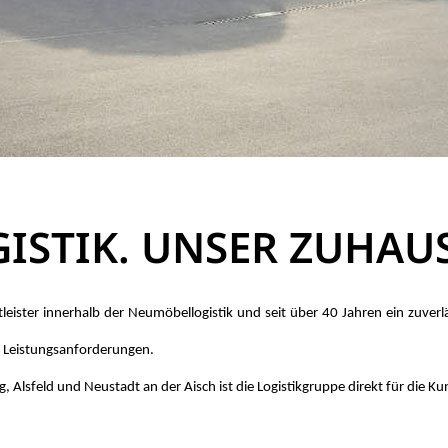
GISTIK. UNSER ZUHAUS
is­ter in­ner­halb der Neu­mö­bel­lo­gis­tik und seit über 40 Jah­ren ein zu­ver­lä
Leis­tungs­an­for­de­run­gen.
ls­feld und Neu­stadt an der Aisch ist die Lo­gis­tik­grup­pe di­rekt für die Kun