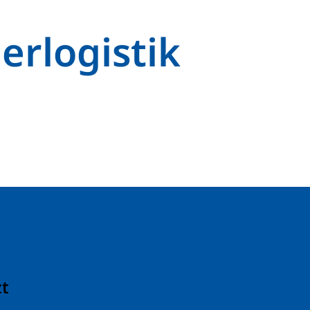
erlogistik
zt