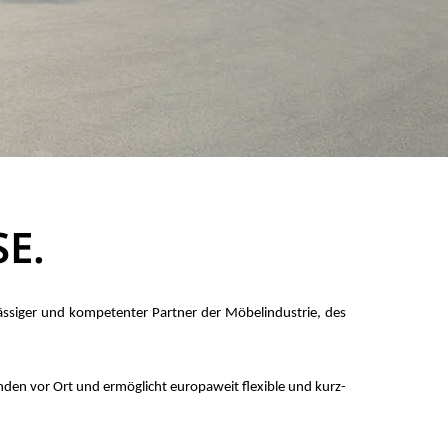
E.
s­si­ger und kom­pe­ten­ter Part­ner der Mö­bel­in­dus­trie, des
­den vor Ort und er­mög­licht eu­ro­pa­weit fle­xib­le und kurz­