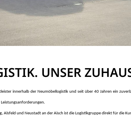
GISTIK. UNSER ZUHAUS
is­ter in­ner­halb der Neu­mö­bel­lo­gis­tik und seit über 40 Jah­ren ein zu­ver­lä
Leis­tungs­an­for­de­run­gen.
ls­feld und Neu­stadt an der Aisch ist die Lo­gis­tik­grup­pe di­rekt für die Kun