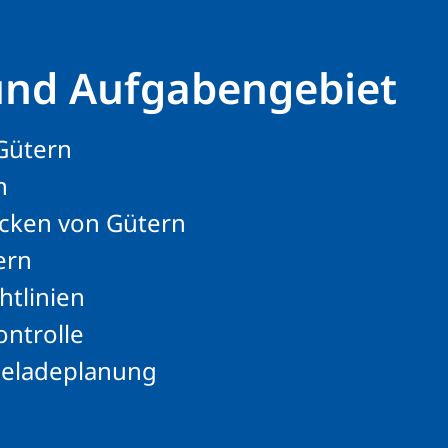
und Aufgabengebiet
Gütern
n
cken von Gütern
ern
htlinien
ntrolle
Beladeplanung