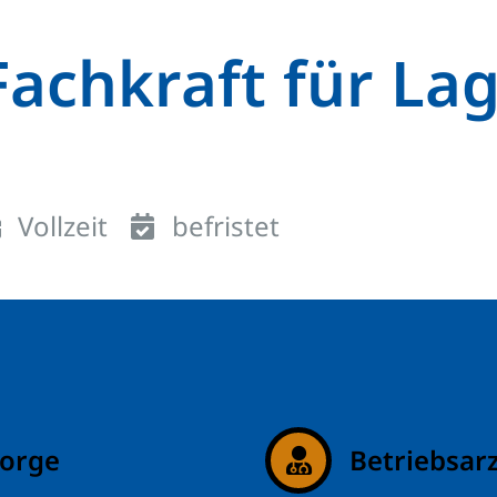
achkraft für Lag
Vollzeit
befristet
sorge
Betriebsar