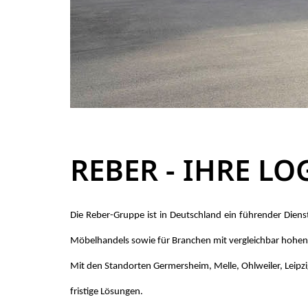
REBER - IHRE LO
Die Reber-Grup­pe ist in Deutsch­land ein füh­ren­der Dienst­le
Mö­bel­han­dels so­wie für Bran­chen mit ver­gleich­bar ho­hen 
Mit den Stand­or­ten Germersheim, Melle, Ohlweiler, Leip­zig, A
fris­ti­ge Lö­sun­gen.