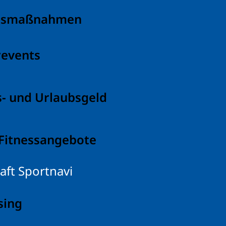
tsmaßnahmen
revents
- und Urlaubsgeld
 Fitnessangebote
aft Sportnavi
sing