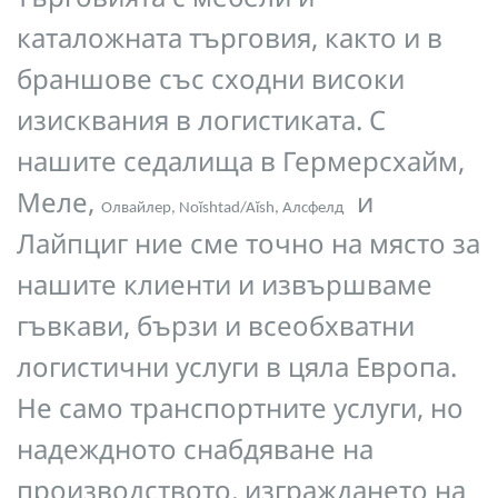
каталожната търговия, както и в
браншове със сходни високи
изисквания в логистиката. С
нашите седалища в Гермерсхайм,
Меле,
и
Олвайлер, Noĭshtad/Aĭsh, Алсфелд
Лайпциг ние сме точно на място за
нашите клиенти и извършваме
гъвкави, бързи и всеобхватни
логистични услуги в цяла Европа.
Не само транспортните услуги, но
надеждното снабдяване на
производството, изграждането на